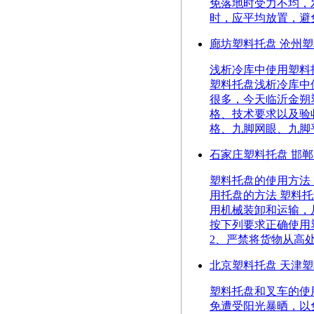
免落地时受力不均，
时，应平均放置，避免起
廊坊塑料托盘 沧州
浅析冷库中使用塑料
塑料托盘浅析冷库中
很多，今天临沂金朔
格、技术要求以及验收
格、九脚网眼、九脚平
石家庄塑料托盘 邯
塑料托盘的使用方法
用托盘的方法 塑料
用机械装卸和运输，
按下列要求正确使用
2、严禁将货物从高处抛
北京塑料托盘 天津
塑料托盘和叉车的使用
免遭受阳光暴晒，以