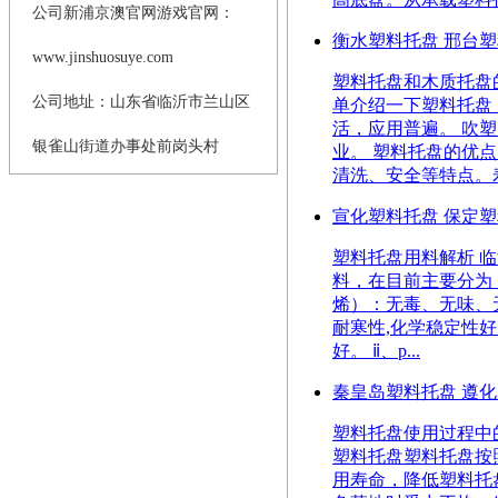
公司新浦京澳官网游戏官网：
衡水塑料托盘 邢台
www.jinshuosuye.com
塑料托盘和木质托盘
公司地址：山东省临沂市兰山区
单介绍一下塑料托盘
活，应用普遍。 吹
银雀山街道办事处前岗头村
业。 塑料托盘的优
清洗、安全等特点。寿命
宣化塑料托盘 保定塑
塑料托盘用料解析 
料，在目前主要分为：
烯）：无毒、无味、无
耐寒性,化学稳定性
好。 ⅱ、p...
秦皇岛塑料托盘 遵
塑料托盘使用过程中
塑料托盘塑料托盘按
用寿命，降低塑料托