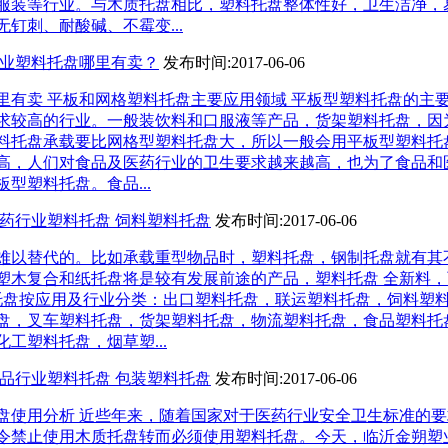
服装等行业。与木质托盘相比，塑料托盘整体性好，卫生洁净，
钉刺、耐酸碱、不霉变...
行业塑料托盘哪里有卖？
发布时间:2017-06-06
里有卖 平板和网格塑料托盘主要应用领域 平板型塑料托盘的主
求较高的行业。一般装饮料和口服液等产品，货架塑料托盘，因
料托盘承载要比网格型塑料托盘大，所以一般会用平板型塑料托
高，人们对食品及医药行业的卫生要求越来越高，也为了食品和
型塑料托盘。食品...
医药行业塑料托盘 饲料塑料托盘
发布时间:2017-06-06
难以替代的。比如承载重型物品时，塑料托盘，钢制托盘就有其
塑木复合和纸托盘将是较有发展前途的产品，塑料托盘 全新料
料托盘按应用及行业分类：出口塑料托盘，联运塑料托盘，饲料塑
盘，叉车塑料托盘，货架塑料托盘，物流塑料托盘，食品塑料托
工塑料托盘，烟草塑...
食品行业塑料托盘 包装塑料托盘
发布时间:2017-06-06
盘使用分析 近些年来，随着国家对于医药行业安全卫生标准的
令禁止使用木质托盘转而必须使用塑料托盘。今天，临沂金朔塑