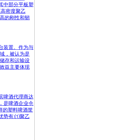
其中部分平板塑
压高密度聚乙
较高的刚性和韧
台装置。作为与
领域，被认为是
、储存和运输设
的效益主要体现
滨啤酒代理商达
，是啤酒企业仓
样的塑料啤酒筐
优势有:⑴聚乙