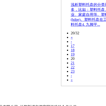
浅析塑料托盘的分类
多，比如：塑料托盘
业、家庭自用等。塑料
(hdpe)。塑料托盘
料托盘4. 九脚平...
20/32
«
‹
17
18
19
20
21
22
23
›
»