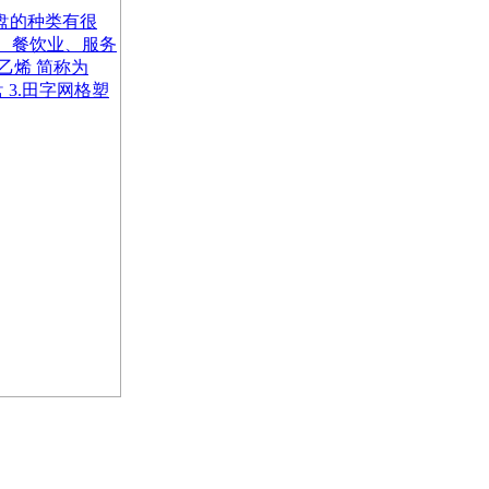
盘的种类有很
、餐饮业、服务
乙烯 简称为
 3.田字网格塑