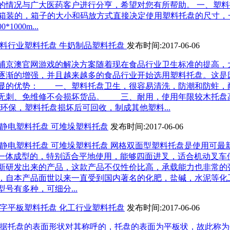
的情况与广大医药客户进行分亨，希望对您有所帮助。 一、塑
都是箱装的，箱子的大小和码放方式直接决定使用塑料托盘的尺寸
1000m...
饮料行业塑料托盘 牛奶制品塑料托盘
发布时间:2017-06-06
浦京澳官网游戏的解决方案随着现在食品行业卫生标准的提高，
逐渐的增强，并且越来越多的食品行业开始选用塑料托盘。这是
显的优势： 一、塑料托盘卫生，很容易清洗，防潮和防蛀，
无刺、免维修不会损坏货品。 三、耐用，使用年限较木托盘
。环保，塑料托盘损坏后可回收，制成其他塑料...
防静电塑料托盘 可堆垛塑料托盘
发布时间:2017-06-06
防静电塑料托盘 可堆垛塑料托盘 网格双面型塑料托盘是使用可最
e，一体成型的，特别适合平地使用，能够四面进叉，适合机动叉车
新研发出来的产品，这款产品不仅性价比高，承载能力也非常的
，自本产品面世以来一直受到国内著名的化肥，盐碱，水泥等化
号有多种，可细分...
川字平板塑料托盘 化工行业塑料托盘
发布时间:2017-06-06
根据托盘的表面形状对其称呼的，托盘的表面为平板状，故此称