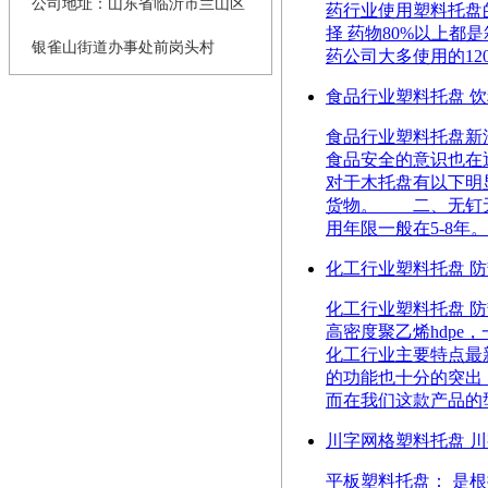
公司地址：山东省临沂市兰山区
药行业使用塑料托盘
择 药物80%以上
银雀山街道办事处前岗头村
药公司大多使用的1200*
食品行业塑料托盘 
食品行业塑料托盘新
食品安全的意识也在
对于木托盘有以下明
货物。 二、无钉
用年限一般在5-8年
化工行业塑料托盘 
化工行业塑料托盘 
高密度聚乙烯hdp
化工行业主要特点最
的功能也十分的突出
而在我们这款产品的型
川字网格塑料托盘 
平板塑料托盘： 是