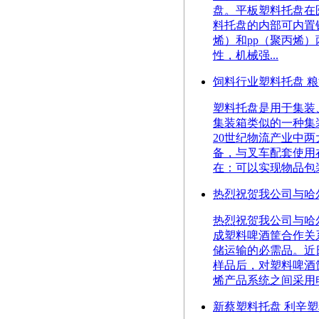
盘。平板塑料托盘在
料托盘的内部可内置
烯）和pp（聚丙烯
性，机械强...
饲料行业塑料托盘 粮
塑料托盘是用于集装
集装箱类似的一种集
20世纪物流产业中
备，与叉车配套使用
在：可以实现物品包装
热烈祝贺我公司与哈
热烈祝贺我公司与哈
成塑料啤酒筐合作关
储运输的必需品。近
样品后，对塑料啤酒
烯产品系统之间采用电
新蔡塑料托盘 利辛塑