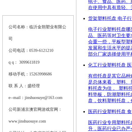
电子、食品、医药、
在使用中具有质轻、无
>
联系新浦京澳官网游戏
货架塑料托盘 电子
公司名称：临沂金朔塑业有限公
电子行业塑料托盘哪
品、医药等对卫生要
司
会重一些，平板型塑
发展和生活水平的提
公司电话：0539-6121210
部分厂家选择使用平板
q q： 3099611819
化工行业塑料托盘 
移动手机：15263998686
有些托盘是其它品种
是总体来看，塑料、
联 系 人：盛经理
料托盘为佳 。 塑
料垫板，防潮塑料托
e--mail：
jinshuosuye@163.com
盘，饮料塑料托盘，化
公司新浦京澳官网游戏官网：
医药行业塑料托盘 
www.jinshuosuye.com
医药行业专用塑料托
升，医药行业已办严