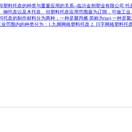
和塑料托盘的种类与重量应用的关系--临沂金朔塑业有限公司 托
、钢托盘以及木托盘。但塑料托盘应用范围最为辽阔，可做工业
托盘的制作材料分为两种：一种是聚丙烯 简称为(pp) 一种是聚
在工业范围内的种类分为：1.九脚网格塑料托盘 2. 川字网格塑料托盘