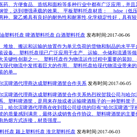
医药、方便食品、造纸和面粉等多种行业中都有广泛应用，并且
钢管，达到增强承载的效果。 平板塑料托盘材质： hdpe（低
）两种。聚乙烯具有良好的耐热性和耐寒性,化学稳定性好，具有
油塑料托盘 啤酒塑料托盘 白酒塑料托盘
发布时间:2017-06-06
、堆放、搬运和运输的放置作为单元负荷的货物和制品的水平平
装设备。 塑料托盘现已广泛应用于生产、运输、仓储和流通等
两大关键性创新之一。 塑料托盘作为物流运作过程中重要的装卸
在现代物流中发挥着巨大的作用。 塑料托盘给现代物流业带来
的单...
尔滨啤酒代理商达成塑料啤酒筐合作关系
发布时间:2017-06-05
尔滨啤酒代理商达成塑料啤酒筐合作关系热烈祝贺我公司与哈尔
系。塑料啤酒筐，是用来存放或者运输啤酒瓶子的一种塑料筐子
日，哈尔滨啤酒代理商在收到我公司提供的印有“哈尔滨啤酒”字
筐的质量感到满意，最终达成销售合作协议。塑料啤酒筐的主要
热熔方式连接，材质强度...
料托盘 颍上塑料托盘 淮北塑料托盘
发布时间:2017-06-03