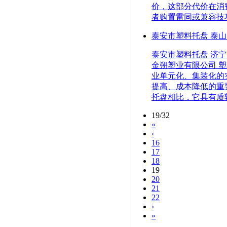
价，这部分代价在消
者购置雷同或兼容技巧
泰安市塑料托盘 泰山
泰安市塑料托盘 济宁
金朔塑业有限公司 
业单元化、集装化的
提高、成本降低的重
托盘相比，它具有质轻
19/32
«
‹
16
17
18
19
20
21
22
›
»