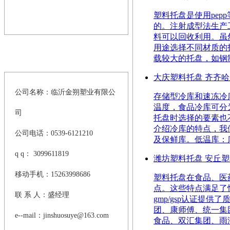
塑料托盘是使用pe
的。注射成型法生产
料可以回收利用。虽
用途选择不同材质的
载较大的托盘，如钢制
>
联系新浦京澳官网游戏
大庆塑料托盘 齐齐
公司名称：临沂金朔塑业有限公
存储型冷库和速冻冷
温度，食品冷库可分
司
托盘时选择的要素也
介绍冷库的特点，我
公司电话：0539-6121210
及保鲜库。低温库：库温
q q： 3099611819
潍坊塑料托盘 安丘
移动手机：15263998686
塑料托盘在食品、医
点。这些特点满足了
联 系 人：盛经理
gmp/gsp认证
团、康师傅、统一集
e--mail：
jinshuosuye@163.com
食品、双汇集团、雨润