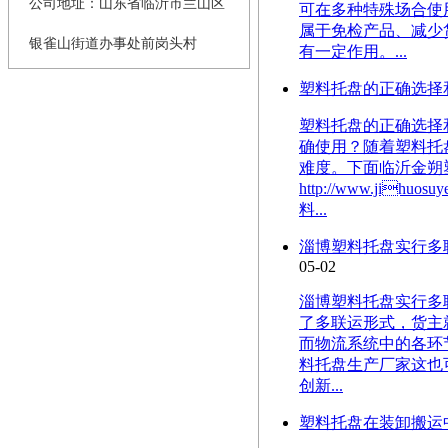
公司地址：山东省临沂市兰山区
可在多种特殊场合使
属于免检产品、减少
银雀山街道办事处前岗头村
有一定作用。...
塑料托盘的正确选择
塑料托盘的正确选择和使用
确使用？随着塑料托
难度。下面临沂金朔
http://www.j
料...
淄博塑料托盘实行多
05-02
淄博塑料托盘实行多联运方
了多联运形式，货主
而物流系统中的各环
料托盘生产厂家这也
创新...
塑料托盘在装卸搬运