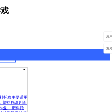
游戏
用
意
最新资讯
行业动态
m 塑料托盘主要适用
，塑料托盘四面
作业。 塑料托