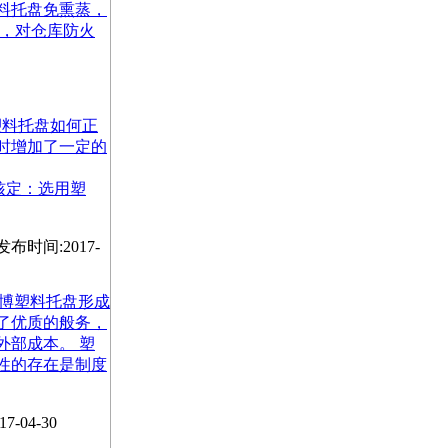
料托盘免熏蒸，
 ，对仓库防火
m 塑料托盘如何正
时增加了一定的
具体核定：选用塑
发布时间:2017-
m 淄博塑料托盘形成
了优质的般务，
外部成本。 塑
性的存在是制度
7-04-30