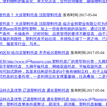
，便利物料的集装化、单元化运送，合作防滑橡胶，确保物料在
胶托盘？ 大连塑料托盘 沈阳塑料托盘
发布时间:2017-05-04
胶托盘？ 大连塑料托盘 沈阳塑料托盘 临沂金朔塑业有限公司为
使用pepp等热塑性塑料，加上一些改善性能的添加剂，通过注塑
产条件、仓储条件、过程控制、品质管理的要求不断提高，由于
克服的局限性，塑料托盘开始出现，并很快占据了一席之地。已
、服装等行业。与木...
的区别 哈尔滨塑料托盘 齐齐哈尔塑料托盘
发布时间:2017-05-04
http://www.jihuosuye.com 塑料托盘厂的类型和分类：
田字塑料托盘、九脚平板托盘、网格双面托盘、平板双面托盘、
和可卸式两种，其基本结构是托盘的4个角有钢制立柱，柱子上
式托盘的主要作用，一是利用立柱支撑重量物，往高叠放；二是
品特点及优势 辽源塑料托盘 通化塑料托盘
发布时间:2017-05-04
及优势 辽源塑料托盘 通化塑料托盘 http://www.jihuosuy
势：塑料托盘整体外观整洁，易清洗，易消毒。塑料托盘耐酸、