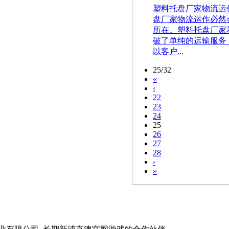
塑料托盘厂家物流运作带来
盘厂家物流运作必然
所在。塑料托盘厂家
破了单纯的运输服务
以客户...
25/32
«
‹
22
23
24
25
26
27
28
›
»