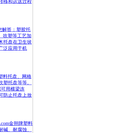
转移和运送过程
您解答：塑胶托
、吹塑等工艺加
木托盘在卫生状
广泛应用于机
九脚塑料托盘、网格
吹塑托盘等等。
端可用横梁连
可防止托盘上放
e.com金朔牌塑料
耐碱、耐腐蚀、