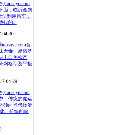
osuye.com
下面，临沂金朔
无法利用吊车，
的...
04-30
suye.com食
味无毒、易清洗
进出口免检产
分网格型及平板
7-04-29
osuye.com
中，传统的储运
必须向当代物流
为此，传统的储
9