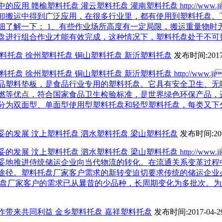
用 赣榆塑料托盘 灌云塑料托盘 灌南塑料托盘 http://www.jihu
卸搬运中得到广泛应用，在很多行业里，都有使用到塑料托盘。
细了解一下： 1、有些作业场所高度有一定局限，搬运重量物时
盘进行组合作业才能有效完成，这种情况下，塑料托盘处于不可替代
料托盘 徐州塑料托盘 铜山塑料托盘 新沂塑料托盘
发布时间:2017-
 徐州塑料托盘 铜山塑料托盘 新沂塑料托盘 http://www.jihuo
品塑料垫板，是食品行业专用的塑料托盘。它具有安全卫生、无
燃等优点，符合国家食品卫生检验标准，是世界绿色环保产品，
分为双面型、单面型使用型塑料托盘和轻型塑料托盘，每类又下
妥的发展 汶上塑料托盘 泗水塑料托盘 梁山塑料托盘
发布时间:201
展 汶上塑料托盘 泗水塑料托盘 梁山塑料托盘 http://www.jihu
妥地推进侍统储运企业向当代物流的转化。在流通关系变革过程
途径。塑料托盘厂家客户需求的新转变迫切要求传统的储运企业
托盘厂家客户的需求已从曩昔的少品种，长周期变化为多批次。
作带来共同利益 金乡塑料托盘 嘉祥塑料托盘
发布时间:2017-04-2