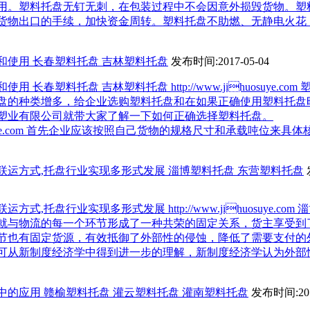
用。塑料托盘无钉无刺，在包装过程中不会因意外损毁货物。塑
货物出口的手续，加快资金周转。塑料托盘不助燃、无静电火花
和使用 长春塑料托盘 吉林塑料托盘
发布时间:2017-05-04
 长春塑料托盘 吉林塑料托盘 http://www.jihuosuye.co
盘的种类增多，给企业选购塑料托盘和在如果正确使用塑料托盘
塑业有限公司就带大家了解一下如何正确选择塑料托盘。
ihuosuye.com 首先企业应该按照自己货物的规格尺寸和承载吨位来
联运方式,托盘行业实现多形式发展 淄博塑料托盘 东营塑料托盘
式,托盘行业实现多形式发展 http://www.jihuosuye.co
就与物流的每一个环节形成了一种共荣的固定关系，货主享受到
节也有固定货源，有效抵御了外部性的侵蚀，降低了需要支付的
可从新制度经济学中得到进一步的理解，新制度经济学认为外部
中的应用 赣榆塑料托盘 灌云塑料托盘 灌南塑料托盘
发布时间:201