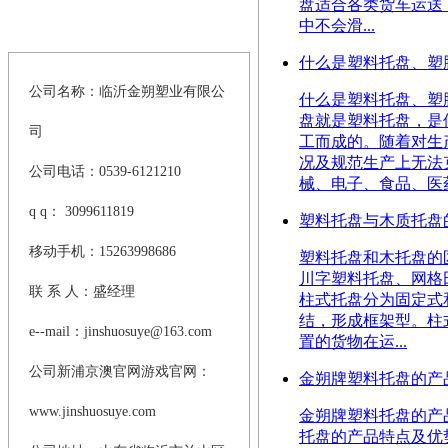
盘适合各类货车运送
中不会滑...
>
联系新浦京澳官网游戏
什么是塑料托盘、塑
公司名称：临沂金朔塑业有限公
什么是塑料托盘、塑
盘就是塑料托盘，是
司
工而成的。随着对生
况及规范生产上无法
公司电话：0539-6121210
械、电子、食品、医药
q q： 3099611819
塑料托盘与木质托盘
移动手机：15263998686
塑料托盘和木托盘的区别 
川字塑料托盘、网格
联 系 人：盛经理
柱式托盘分为固定式
结，形成框架型。柱
e--mail：
jinshuosuye@163.com
置的货物在运...
公司新浦京澳官网游戏官网：
金朔牌塑料托盘的产
www.jinshuosuye.com
金朔牌塑料托盘的产品特点
托盘的产品特点及优