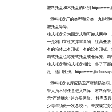
塑料托盘和木托盘的区别 http://www.jins
塑料托盘厂的类型和分类：九脚塑料
塑托盘等等。
柱式托盘分为固定式和可卸式两种，
一是利用立柱支撑重量物，往高叠放
有的箱体上有顶板，有的没有顶板。
箱式托盘也称笼式托盘或仓库笼。箱
柱式托盘和箱式托盘相比，多了下部
泛，适用性强。http://www.jinshuosuye
塑料托盘仓库应防卫严密慎防盗窃。
管人员不得任意进入料库，材料保管
示“严禁烟火”并办妥保险。 料库
少每年须做一次总校正。未按规定办