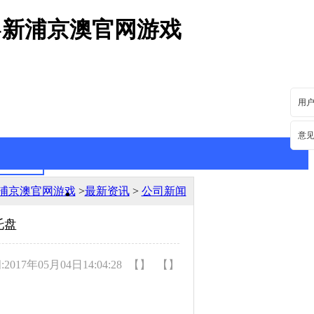
-新浦京澳官网游戏
用
意
浦京澳官网游戏
>
最新资讯
>
公司新闻
最新资讯
行业动态
托盘
017年05月04日14:04:28
【】
【】