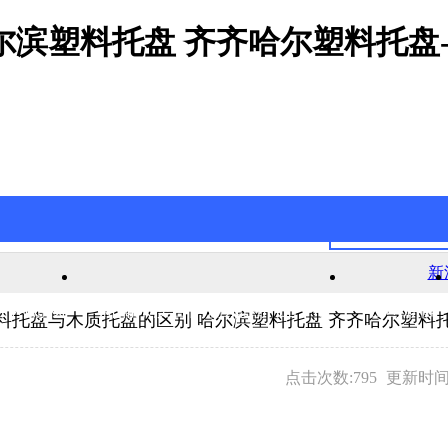
尔滨塑料托盘 齐齐哈尔塑料托盘
新
官网游戏
新浦京澳官网游戏的产品中心
公司新闻
料托盘与木质托盘的区别 哈尔滨塑料托盘 齐齐哈尔塑料
点击次数:795
更新时间:2