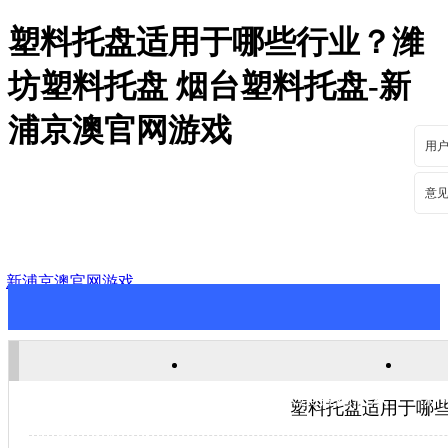
塑料托盘适用于哪些行业？潍
坊塑料托盘 烟台塑料托盘-新
浦京澳官网游戏
用
意
新浦京澳官网游戏
新浦京澳官网游戏
关于新浦京澳官网游戏
新
塑料托盘适用于哪些
联系新浦京澳官网游戏