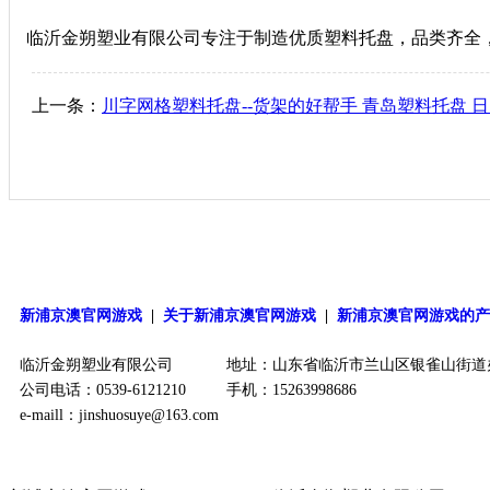
临沂金朔塑业有限公司专注于制造优质塑料托盘，品类齐全，质量可
上一条：
川字网格塑料托盘--货架的好帮手 青岛塑料托盘 
新浦京澳官网游戏
|
关于新浦京澳官网游戏
|
新浦京澳官网游戏的
临沂金朔塑业有限公司
地址：山东省临沂市兰山区银雀山街道
公司电话：0539-6121210
手机：15263998686
e-maill：
jinshuosuye@163.com