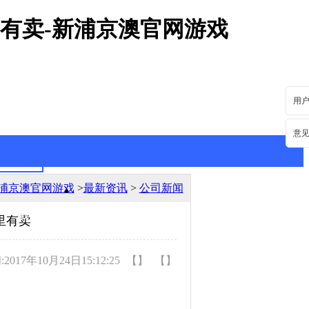
里有卖-新浦京澳官网游戏
用
意
浦京澳官网游戏
>
最新资讯
>
公司新闻
最新资讯
行业动态
里有卖
017年10月24日15:12:25
【】
【】