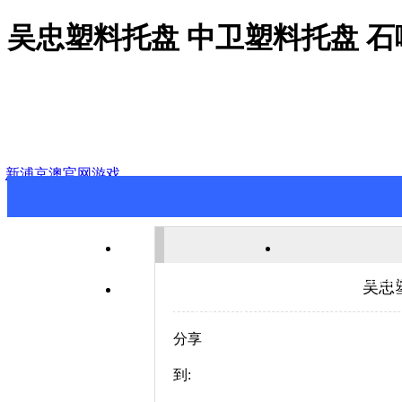
吴忠塑料托盘 中卫塑料托盘 
新浦京澳官网游戏
新浦京澳官网游戏
关于新浦京澳
吴忠
联系新浦京澳官网游戏
分享
到: