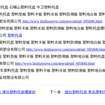
料托盘 石嘴山塑料托盘 中卫塑料托盘
塑料托盘 塑料垫板 塑料卡板 塑料水箱 塑料防潮板 塑料地台板 
金朔塑业有限公司
http://www.jinshuosuye.com/newsdetail_695846.html
塑料垫板 塑料卡板 塑料水箱 塑料防潮板 塑料地台板 塑料托盘
限公司
塑料托盘
车塑料托盘 塑料垫板 塑料卡板 塑料水箱 塑料防潮板 塑料地台板
沂金朔塑业有限公司
http://www.jinshuosuye.com/newsdetail_695846.htm
盘 塑料垫板 塑料卡板 塑料水箱 塑料防潮板 塑料地台板 塑料托
塑业有限公司
http://www.jinshuosuye.com/newsdetail_695846.html
 叉车塑料托盘 塑料垫板 塑料卡板 塑料水箱 塑料防潮板 塑料地
临沂金朔塑业有限公司
盘 潍坊塑料托盘哪家好
下一条：
烟台塑料托盘 青岛塑料