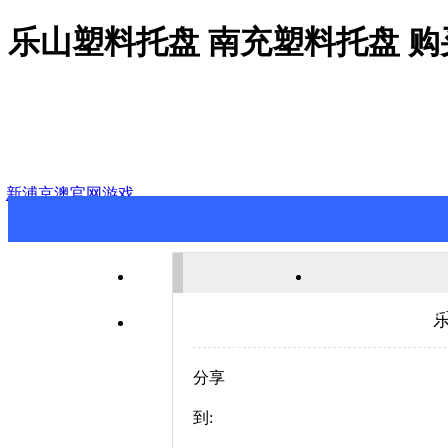
乐山塑料托盘 南充塑料托盘 
新浦京澳官网游戏
新浦京澳官网游戏
关于新浦京澳
联系新浦京澳官网游戏
分享
到: