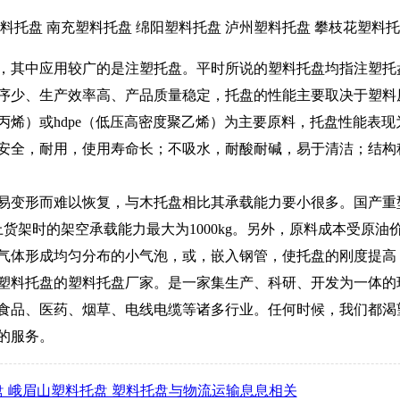
料托盘 南充塑料托盘 绵阳塑料托盘 泸州塑料托盘 攀枝花塑料托
，其中应用较广的是注塑托盘。平时所说的塑料托盘均指注塑托
序少、生产效率高、产品质量稳定，托盘的性能主要取决于塑料
丙烯）或hdpe（低压高密度聚乙烯）为主要原料，托盘性能表现
全，耐用，使用寿命长；不吸水，耐酸耐碱，易于清洁；结构
变形而难以恢复，与木托盘相比其承载能力要小很多。国产重
盘上货架时的架空承载能力最大为1000kg。另外，原料成本受原
体形成均匀分布的小气泡，或，嵌入钢管，使托盘的刚度提高
料托盘的塑料托盘厂家。是一家集生产、科研、开发为一体的
食品、医药、烟草、电线电缆等诸多行业。任何时候，我们都渴
的服务。
盘 峨眉山塑料托盘 塑料托盘与物流运输息息相关