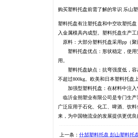
购买塑料托盘前需了解的常识 乐山塑
塑料托盘有注塑托盘和中空吹塑托盘
入金属模具内成型。塑料托盘生产工
原料：大部分塑料托盘采用pp（聚
塑料托盘优点：形状稳定，使用安
用。
塑料托盘缺点：抗弯强度低，容易
不超过800kg。欧美和日本塑料托
加强型塑料托盘：在材料中注入气
临沂金朔塑业有限公司是专门生产塑
广泛应用于石化、化工、啤酒、饮料
来，为中国物流业的发展提供更优良
上一条：
什邡塑料托盘 彭山塑料托