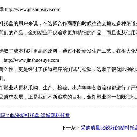
www.jinshuosuye.com
料托盘的用户来说，在选择合作商家的时候往往会通过多种渠道
我们的产品，金朔塑业不仅追求更加精细的产品，而且也从使用
选取了成本相对更高的原料，通过不断研发生产工艺，在很大化
www.jinshuosuye.com
耐久性，更是经过了多道程序的测试与检验，选取了很优比例的
升。
朔塑业从原料采购、生产、检验、出库等等各道流程都进行了严
品质求发展，正是我们不断追求的目标，金朔塑业将一如既往地
吗？临汾塑料托盘 运城塑料托盘
下一条：
采购质量比较好的塑料托盘