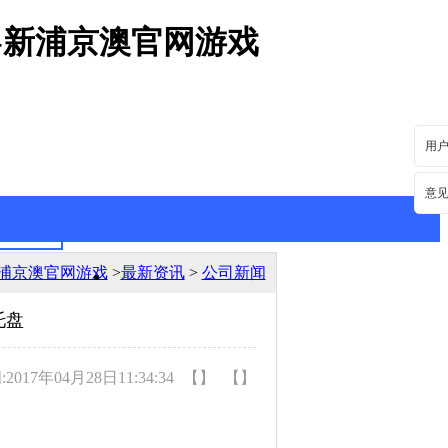
-新浦京澳官网游戏
用
意
浦京澳官网游戏
>
最新资讯
>
公司新闻
最新资讯
行业动态
托盘
017年04月28日11:34:34
【】
【】