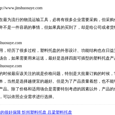
w.jinshuosuye.com
在最为流行的物流运输工具，必将有很多企业需要采购，但采购
并不是一件容易的事情，但如果真的买到了，却是给公司或者货
uosuye.com
用，经历了很多过程，塑料托盘的外形设计、功能结构也在日益
场合，如果需要用来运送，最好是选择四面可插型的塑料托盘产
uosuye.com
的时候最应该关注的就是价格问题，特别是大批量订购的时候，
本，当然是选择越便宜的越好。但是为了产品质量着想，也不能
产品。除了价格和适用场合是需要特别考虑的因素以外，产品的
，可以依照企业需求进行选择。
的很好保障 忻州塑料托盘 吕梁塑料托盘