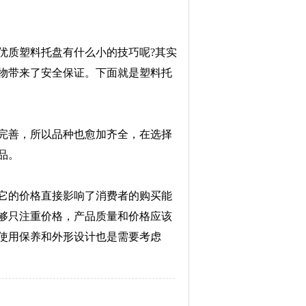
优质塑料托盘有什么小的技巧呢?其实
物带来了安全保证。下面就是塑料托
完善，所以品种也愈加齐全，在选择
品。
它的价格直接影响了消费者的购买能
够只注重价格，产品质量和价格应该
使用保养和外形设计也是需要考虑