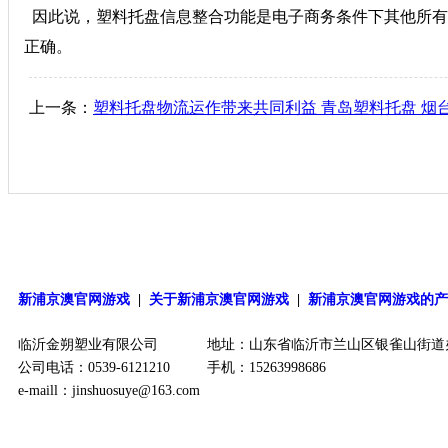
因此说，塑料托盘信息整合功能是电子商务条件下其他所有
正确。
上一条：
塑料托盘物流运作带来共同利益 青岛塑料托盘 烟
新浦京澳官网游戏
|
关于新浦京澳官网游戏
|
新浦京澳官网游戏的
临沂金朔塑业有限公司
地址：山东省临沂市兰山区银雀山街道
公司电话：0539-6121210
手机：15263998686
e-maill：
jinshuosuye@163.com