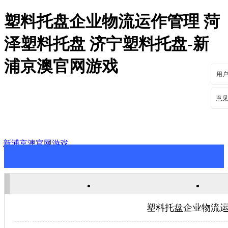
塑料托盘企业物流运作管理 菏
泽塑料托盘 济宁塑料托盘-新
浦京澳官网游戏
用
意
新浦京澳官网游戏
新浦京澳官网游戏
关于新浦京澳官网游戏
新
塑料托盘企业物流运
联系新浦京澳官网游戏