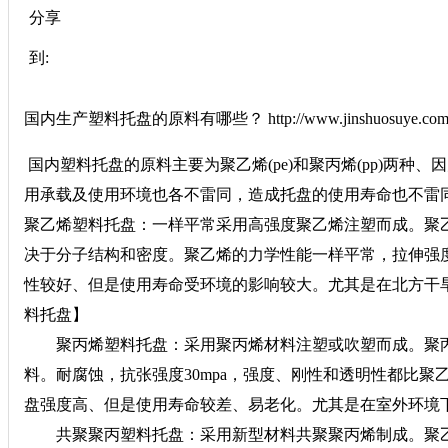
分享
到:
国内生产塑料托盘的原料有哪些？ http://www.jinshuosuye.co
国内塑料托盘的原料主要为聚乙烯(pe)和聚丙烯(pp)两
用承载及使用环境也各不雷同，造成托盘的使用寿命也不雷
聚乙烯塑料托盘：一样平常采用高强度聚乙烯注塑而成。聚
决于分子结构和密度。聚乙烯的力学性能一样平常，拉伸强
性较好、但是使用寿命受环境的影响较大。尤其是在北方干
料托盘】
聚丙烯塑料托盘：采用聚丙烯材料注塑或吹塑而成。聚丙烯材料
料。耐腐蚀，抗张强度30mpa，强度、刚性和透明性都比
盘强度高、但是使用寿命较差、易老化。尤其是在室外环境
共聚聚丙塑料托盘：采用新型材料共聚聚丙烯制成。聚乙烯及