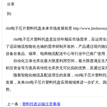
分享
到:
rfid电子芯片塑料托盘未来市场发展前景 http://www.jinshuosuye
rfid电子芯片塑料托盘是近些年顺应市场需求，应运而生
了适应物流智能化仓储的需求研制开发的，产品通过现代物
设备在食品、烟草、电商物流配送中心等行业中已推广使用，并且得到了客户
自动化立体仓库在最大限度利用空间，最大限度满足生产
积压资金等方面具有传统仓库所无可比拟的优势，其通过采
随着智能化物流及配送理念的发展，rfid电子芯片塑料
发展，未来rfid电子芯片塑料托盘应用领域将进一步扩大。
势。
上一条：
塑料托盘运输注意事项