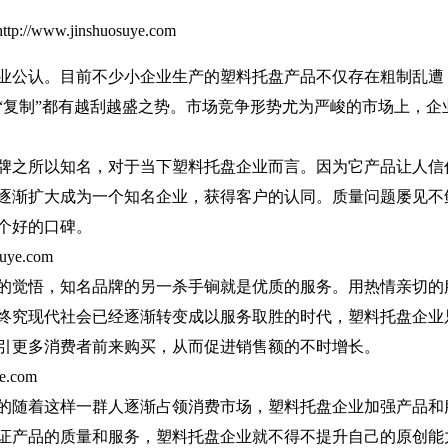
ww.jinshuosuye.com
公认。目前不少小企业生产的塑料托盘产品不仅存在粗制乱遭
“复制”都有越刮越盛之势。市场竞争形势尤为严峻的市场上，企
之所以知名，对于当下塑料托盘企业而言。因为它产品让人信
逐渐扩大成为一个知名企业，获得客户的认同。质量问题屡见不
个好的口碑。
ye.com
觉悟，知名品牌的另一杀手锏就是优质的服务。用热情亲切的服
终究现代社会已经逐渐转变成以服务取胜的时代，塑料托盘企业
引更多消费者前来购买，从而促进销售额的不时增长。
e.com
随着这样一群人逐渐占领消费市场，塑料托盘企业加强产品和
证产品的质量和服务，塑料托盘企业就不得不提升自己的原创能