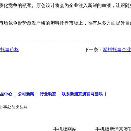
质化竞争的瓶颈。原创设计将会为企业注入新鲜的血液，让跟随知
。
场竞争形势愈发严峻的塑料托盘市场上，唯有从多方面提升自
料托盘价格
下一条：
塑料托盘企业
产品中心
|
公司新闻
|
行业动态
|
联系新浦京澳官网游戏
|
办事处前岗头村
手机版网站
手机版新浦京澳