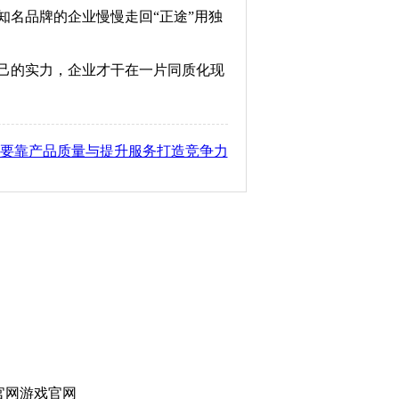
名品牌的企业慢慢走回“正途”用独
己的实力，企业才干在一片同质化现
要靠产品质量与提升服务打造竞争力
官网游戏官网