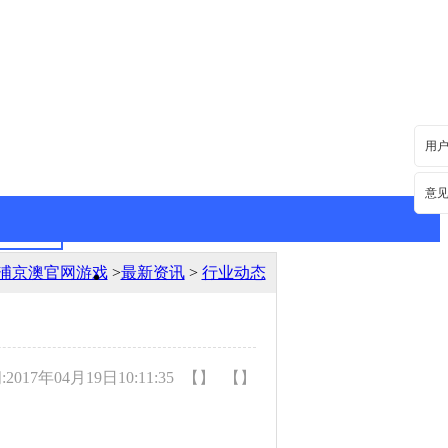
用
意
浦京澳官网游戏
>
最新资讯
>
行业动态
最新资讯
行业动态
017年04月19日10:11:35
【】
【】