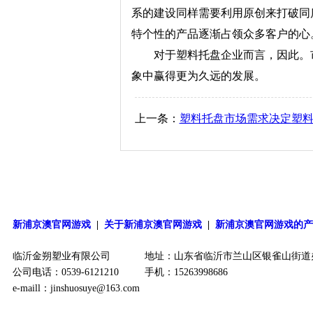
系的建设同样需要利用原创来打破同
特个性的产品逐渐占领众多客户的心
对于塑料托盘企业而言，因此。市
象中赢得更为久远的发展。
上一条：
塑料托盘市场需求决定塑
新浦京澳官网游戏
|
关于新浦京澳官网游戏
|
新浦京澳官网游戏的
临沂金朔塑业有限公司
地址：山东省临沂市兰山区银雀山街道
公司电话：0539-6121210
手机：15263998686
e-maill：
jinshuosuye@163.com