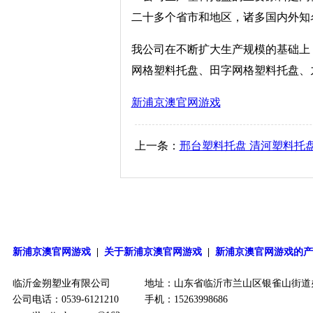
二十多个省市和地区，诸多国内外知
我公司在不断扩大生产规模的基础上
网格塑料托盘、田字网格塑料托盘、
新浦京澳官网游戏
上一条：
邢台塑料托盘 清河塑料托盘
新浦京澳官网游戏
|
关于新浦京澳官网游戏
|
新浦京澳官网游戏的
临沂金朔塑业有限公司
地址：山东省临沂市兰山区银雀山街道
公司电话：0539-6121210
手机：15263998686