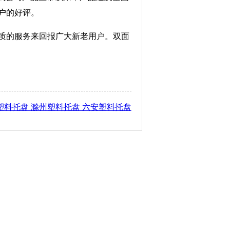
户的好评。
质的服务来回报广大新老用户。双面
塑料托盘 滁州塑料托盘 六安塑料托盘