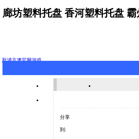
廊坊塑料托盘 香河塑料托盘 
新浦京澳官网游戏
新浦京澳官网游戏
关于新浦京澳官
联系新浦京澳官网游戏
分享
到: