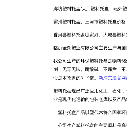
廊坊塑料托盘/大厂塑料托盘、燕郊
霸州塑料托盘、三河市塑料托盘价格
香河县塑料托盘哪家好、大城县塑料
临沂金朔塑业有限公司主要生产与国
我公司生产的环保塑料托盘是物料储
刺，无毒无味。耐酸碱，不腐烂，不
命是木托盘的8－9倍。
新浦京澳官网
塑料托盘现已广泛应用化工，石化，
业是现代化运输的包装仓库以及产品
塑料托盘产品以塑代木符合国家环保要求
公司生产塑料托盘的主要原料是高强