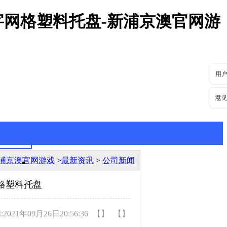
字网格塑料托盘-新浦京澳官网游
用
意
浦京澳官网游戏
>
最新资讯
>
公司新闻
新资讯
行业动态
网格塑料托盘
021年09月26日20:56:36
【】
【】