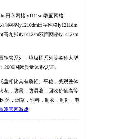
dm田字网格ly1111sm双面网格
双面网格ly1210dm田字网格ly1211dm
(高九脚)ly1412sm双面网格ly1412sm
置钢管系列，垃圾桶系列等各种大型
：2000国际质量体系认证。
托盘相比具有质轻、平稳，美观整体
火花，防暴，防滑溜，回收价值高等
，医药，烟草，饲料，制衣，制鞋，电
京澳官网游戏