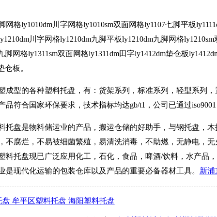
y1010dm川字网格ly1010sm双面网格ly1107七脚平板ly1111
y1210dm川字网格ly1210dm九脚平板ly1210dm九脚网格ly1210sm
脚网格ly1311sm双面网格ly1311dm田字ly1412dm垫仓板ly1412dm
dm垫仓板。
塑成型的各种塑料托盘，有：货架系列，标准系列，轻型系列，
符合国家环保要求，技术指标均达gb/t1，公司已通过iso9001
料托盘是物料储运业的产品，搬运仓储的好助手，与钢托盘，木
，不腐烂，不易被细菌繁殖，易清洗消毒，不助燃，无静电，无
，塑料托盘现已广泛应用化工，石化，食品，啤酒/饮料，水产品
业是现代化运输的包装仓库以及产品的重要必备器材工具。
新浦
托盘 牟平区塑料托盘 海阳塑料托盘