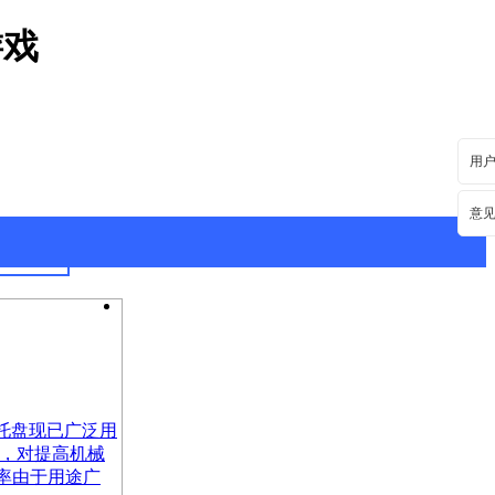
游戏
用
意
最新资讯
行业动态
塑料托盘现已广泛用
板，对提高机械
率由于用途广