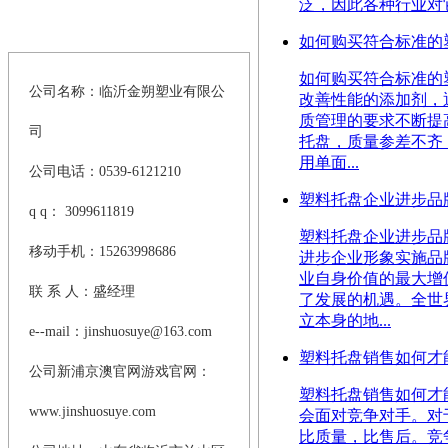
泛，因此各种行业对它
>
联系新浦京澳官网游戏
如何购买符合标准的
如何购买符合标准的塑料托
公司名称：临沂金朔塑业有限公
改善性能的添加剂，
质管理的要求不断提
司
托盘，质量参差不齐
用单面...
公司电话：0539-6121210
塑料托盘企业进步品
q q： 3099611819
塑料托盘企业进步品牌战略
移动手机：15263998686
进步企业形象实施品
业自身价值的最大增
联 系 人：盛经理
了发展的机遇。全世
立本身的地...
e--mail：
jinshuosuye@163.com
塑料托盘销售如何才
公司新浦京澳官网游戏官网：
塑料托盘销售如何才能精准
www.jinshuosuye.com
会面对竞争对手。对
比质量，比售后。竞