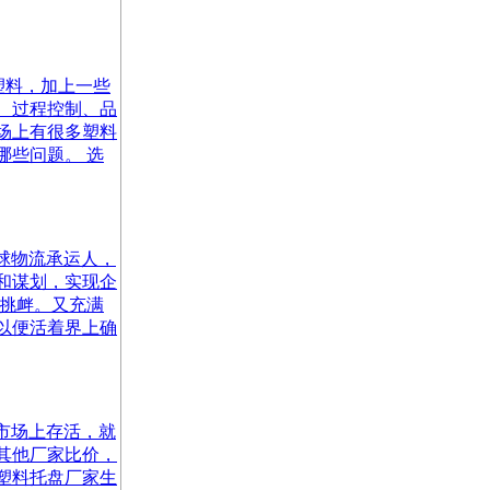
塑性塑料，加上一些
、过程控制、品
场上有很多塑料
哪些问题。 选
为全球物流承运人，
和谋划，实现企
的挑衅。又充满
以便活着界上确
要在市场上存活，就
其他厂家比价，
塑料托盘厂家生