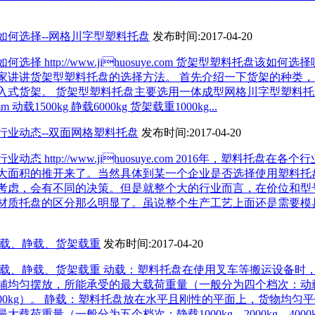
如何选择--网格川字型塑料托盘
发布时间:2017-04-20
择 http://www.jihuosuye.com 货架型塑料托盘该如何
家讲讲货架型塑料托盘的选择方法。 首先介绍一下货架的种类
入式货架。 货架型塑料托盘主要选用一体成型网格川字型塑料
mm 动载1500kg 静载6000kg 货架载重1000kg...
盘行业动态--双面网格塑料托盘
发布时间:2017-04-20
动态 http://www.jihuosuye.com 2016年，塑料托盘在
大面积的推开来了。当然具体到某一个企业是否选择使用塑料托
考虑，会有不同的决策。但是就整个大的行业而言，在价位和型
材质托盘的区分那么明显了。虽说整个生产工艺上面还是需要模
动载、静载、货架载重
发布时间:2017-04-20
动载、静载、货架载重 动载：塑料托盘在使用叉车等搬运设备时
铺均匀摆放，所能承受的最大载荷重量（一般分为四个档次：动载5
kg、2000kg）。 静载：塑料托盘放在水平且刚性的平面上，货物均
荷重量（一般分为五个档次：静载1000kg、2000kg、4000kg、6