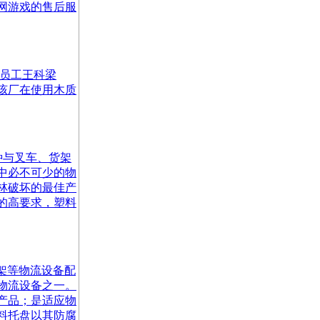
网游戏的售后服
流员工王科梁
该厂在使用木质
是一种与叉车、货架
中必不可少的物
林破坏的最佳产
的高要求，塑料
、货架等物流设备配
物流设备之一。
产品；是适应物
料托盘以其防腐