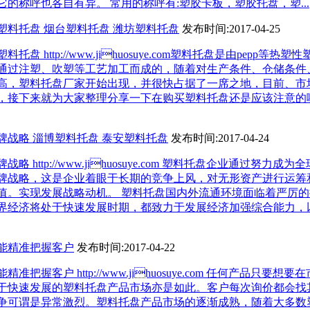
的称呼也各自有异。 常用的称呼有:塑胶卡板，塑胶托盘，塑...
塑料托盘 烟台塑料托盘 潍坊塑料托盘
发布时间:2017-04-25
盘 http://www.jihuosuye.com塑料托盘是由pepp等热
通过注塑、吹塑等工艺加工而成的，随着对生产条件、仓储条件
高，塑料托盘厂家开始出现，并很快占据了一席之地，目前、市
，接下来就为大家整理分享一下在购买塑料托盘还是应该注意的
牌战略 淄博塑料托盘 泰安塑料托盘
发布时间:2017-04-24
 http://www.jihuosuye.com 塑料托盘企业通过努力成
牌战略，这是企业着眼于长期的竞争上风，对无形资产进行运筹
值。实现发展战略动机。 塑料托盘国内外流通环境面临着严厉
界经济将处于快速发展时期，都致力于发展经济加强综合能力，
能精准把握客户
发布时间:2017-04-22
把握客户 http://www.jihuosuye.com 任何产品只要想
于快速发展的塑料托盘产品市场亦是如此。客户每次询价都会找
争可谓是异常激烈。塑料托盘产品市场的逐渐成熟，随着大多数