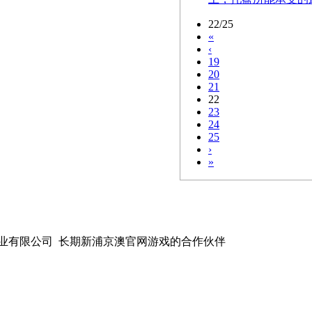
22/25
«
‹
19
20
21
22
23
24
25
›
»
业有限公司
长期新浦京澳官网游戏的合作伙伴