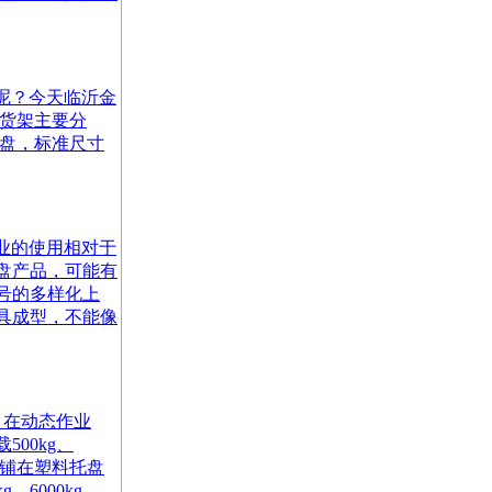
选择呢？今天临沂金
，货架主要分
托盘，标准尺寸
各个行业的使用相对于
盘产品，可能有
号的多样化上
具成型，不能像
，在动态作业
00kg、
匀平铺在塑料托盘
000kg、...