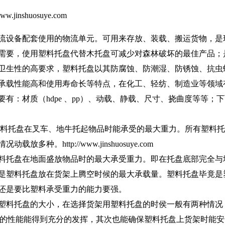
inshuosuye.com
设备配套使用的物流单元。可用来存放、装载、搬运货物，是
需要，使用塑料托盘代替木托盘可减少对森林破坏的最佳产品；
卫生性的高要求，塑料托盘以其防腐蚀、防潮湿、防锈蚀、抗虫
承载性能高和使用寿命长等特点，在化工、轻纺、制造业等领域
有：材质（hdpe 、pp）、动载、静载、尺寸、挠曲度等等；
料托盘在叉车、地牛托起物品时能承受的最大重力。所有塑料托
。http://www.jinshuosuye.com
料托盘在地面盛放物品时的最大承受重力。即在托盘底部完全与
是塑料托盘放在货架上腾空时候的最大承载量。塑料托盘毕竟是
还是要比塑料承受重力的能力要强。
塑料托盘的大小，在选择货架用塑料托盘的时侯一般有两种情况
托盘的性能能得到充分的发挥，其次也能确保塑料托盘上货架时能