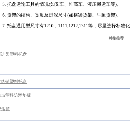
5. 托盘运输工具的情况(如叉车、堆高车、液压搬运车等)。
6. 货架的结构、宽度及进深尺寸(如横梁货架、牛腿货架)。
7. 托盘通用型尺寸有1210，1111,1212,1311等，尽量选择
特别推荐
面进叉塑料托盘
款热销塑料托盘
30mm塑料防潮垫板
啤酒筐