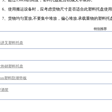
6、使用搬运设备时，应考虑货物尺寸是否适合此塑料托盘使
7、货物均匀置放,不要集中堆放，偏心堆放.承载重物的塑料
特别推荐
面进叉塑料托盘
款热销塑料托盘
30mm塑料防潮垫板
啤酒筐