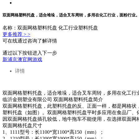
双面网格塑料托盘，适合堆垛，适合叉车周转，多用在化工行业，面粉行业
名称：双面网格塑料托盘 化工行业塑料托盘
更多推荐 > >
可在线通过咨询了解详情
通过以下按钮进入下一步
新浦京澳官网游戏
详情
双面网格塑料托盘，适合堆垛，适合叉车周转，多用在化工行
临沂金朔塑业有限公司 双面网格塑料托盘简介
双面网格塑料托盘，此塑料托盘的反、正面一样，都是网格状
塑料托盘（如图）。双面网格塑料托盘平时多应用在食品厂、
因双面网格托盘插孔较低，地牛拖车不能使用，在选择双面网
双面网格托盘尺寸
1、1111型号：长1100*宽1100*高150（mm）；
2、1210型号：长1200*宽1000*高150（mm）；