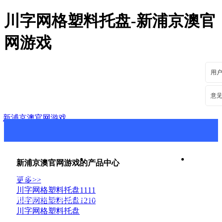
川字网格塑料托盘-新浦京澳官
网游戏
用
意
新浦京澳官网游戏
新浦京澳官网游戏的产品中心
新浦京澳官网游戏
关于新浦京澳官网游戏
新浦
更多>>
川字网格塑料托盘1111
联系新浦京澳官网游戏
川字网格塑料托盘1210
川字网格塑料托盘