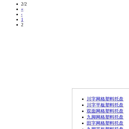
2/2
«
‹
1
2
川字网格塑料托盘
>
新浦京澳官网游戏的产品中
川字平板塑料托盘
心
双面网格塑料托盘
九脚网格塑料托盘
田字网格塑料托盘