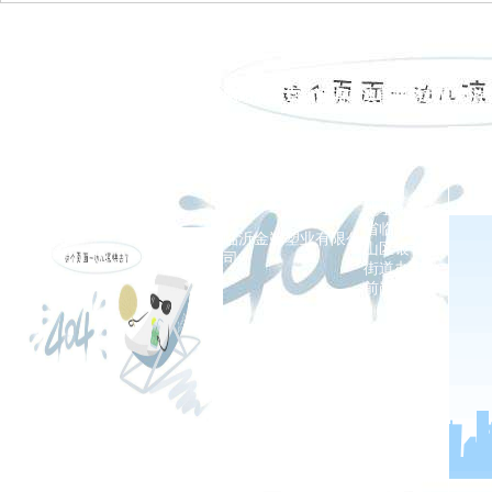
网站新浦京澳新浦京澳官网游戏官网游
地址：山东
省临沂市兰
临沂金朔塑业有限公
山区银雀山
司
街道办事处
前岗头村
公司电话：0539-
手机：
6121210
15263998686