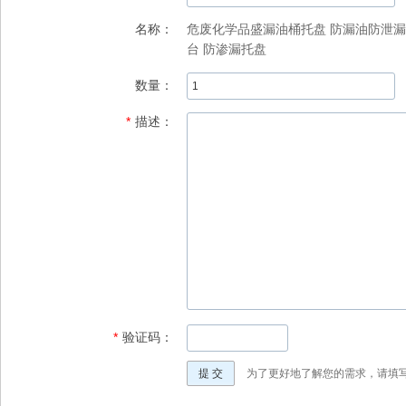
名称：
危废化学品盛漏油桶托盘 防漏油防泄漏
台 防渗漏托盘
数量：
*
描述：
*
验证码：
为了更好地了解您的需求，请填