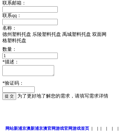
联系邮箱：
联系qq：
名称：
德州塑料托盘 乐陵塑料托盘 禹城塑料托盘 双面网
格塑料托盘
数量：
*
描述：
*
验证码：
为了更好地了解您的需求，请填写需求详情
网站新浦京澳新浦京澳官网游戏官网游戏首页
| | | | | |