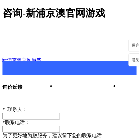
咨询-新浦京澳官网游戏
用
新浦京澳官网游戏
意
询价反馈
新浦京澳官网游戏
关于新浦京澳官网游戏
新浦
*
联系人：
联系新浦京澳官网游戏
*
联系电话：
为了更好地为您服务，建议留下您的联系电话