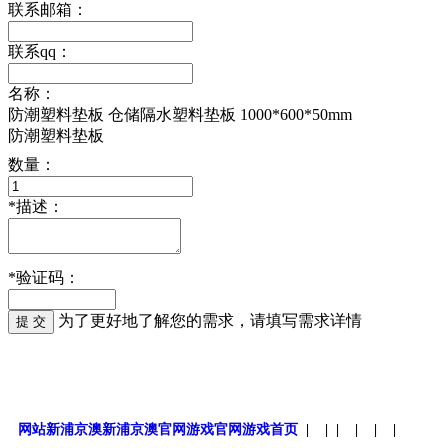
联系邮箱：
联系qq：
名称：
防潮塑料垫板 仓储隔水塑料垫板 1000*600*50mm
防潮塑料垫板
数量：
*
描述：
*
验证码：
为了更好地了解您的需求，请填写需求详情
网站新浦京澳新浦京澳官网游戏官网游戏首页
| | | | | |