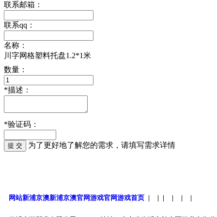
联系邮箱：
联系qq：
名称：
川字网格塑料托盘1.2*1米
数量：
*
描述：
*
验证码：
为了更好地了解您的需求，请填写需求详情
网站新浦京澳新浦京澳官网游戏官网游戏首页
| | | | | |