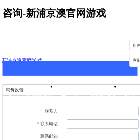
咨询-新浦京澳官网游戏
用
新浦京澳官网游戏
意
询价反馈
新浦京澳官网游戏
关于新浦京澳官网游戏
新浦
联系新浦京澳官网游戏
*
联系人：
*
联系电话：
联系邮箱：