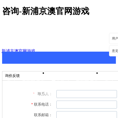
咨询-新浦京澳官网游戏
用
新浦京澳官网游戏
意
询价反馈
新浦京澳官网游戏
关于新浦京澳官网游戏
新浦
联系新浦京澳官网游戏
*
联系人：
*
联系电话：
联系邮箱：