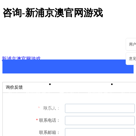
咨询-新浦京澳官网游戏
用
新浦京澳官网游戏
意
询价反馈
新浦京澳官网游戏
关于新浦京澳官网游戏
新浦
联系新浦京澳官网游戏
*
联系人：
*
联系电话：
联系邮箱：