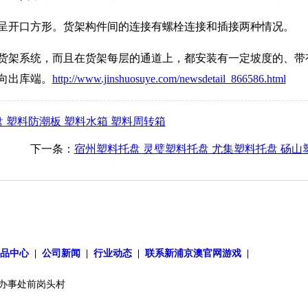
呈开口方形。货架构件间的连接有螺栓连接和插接两种情况。
架系统，而且在货架每层的通道上，都安装有一定坡度的、带
向出库端。
http://www.jinshuosuye.com/newsdetail_866586.html
 塑料防潮板 塑料水箱 塑料周转箱
下一条：
宿州塑料托盘 灵璧塑料托盘 尤集塑料托盘 砀山
产品中心
|
公司新闻
|
行业动态
|
联系新浦京澳官网游戏
|
办事处前岗头村