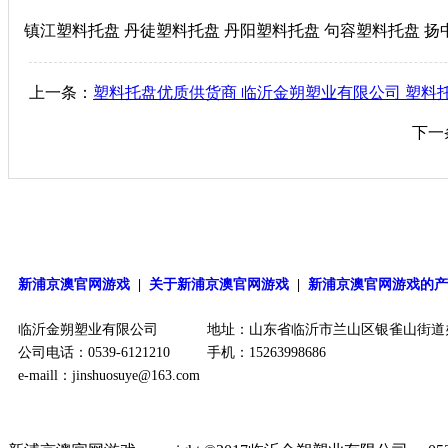
镇江塑料托盘 丹徒塑料托盘 丹阳塑料托盘 句容塑料托盘 扬中塑料
上一条：
塑料托盘优质供货商 临沂金朔塑业有限公司 塑料托
下一
新浦京澳官网游戏
|
关于新浦京澳官网游戏
|
新浦京澳官网游戏的
临沂金朔塑业有限公司
地址：山东省临沂市兰山区银雀山街道
公司电话：0539-6121210
手机：15263998686
e-maill：
jinshuosuye@163.com