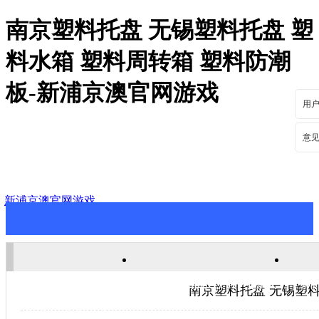
南京塑料托盘 无锡塑料托盘 塑
料水箱 塑料周转箱 塑料防潮
板-新浦京澳官网游戏
用
意
新浦京澳官网游戏
新浦京澳官网游戏
关于新浦京澳官网游戏
新
南京塑料托盘 无锡塑料
联系新浦京澳官网游戏