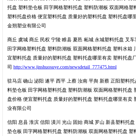
托盘 塑料垫仓板 田字网格塑料托盘 塑料防潮板 双面网格塑
塑料托盘价格 便宜塑料托盘 质量好的塑料托盘 塑料托盘哪里有卖
金朔塑业有限公司
商丘 虞城 商丘 民权 宁陵 睢县 夏邑 柘城 永城塑料托盘 
田字网格塑料托盘 塑料防潮板 双面网格塑料托盘 塑料水箱 
宜塑料托盘 质量好的塑料托盘 塑料托盘哪里有卖 塑料托盘厂家 
司
http://www.jinshuosuye.com/newsdetail_777475.html
驻马店 确山 泌阳 遂平 西平 上蔡 汝南 平舆 新蔡 正阳塑
料垫仓板 田字网格塑料托盘 塑料防潮板 双面网格塑料托盘 
盘价格 便宜塑料托盘 质量好的塑料托盘 塑料托盘哪里有卖 塑料
业有限公司
信阳 息县 淮滨 信阳 潢川 光山 固始 商城 罗山 新县塑料
垫仓板 田字网格塑料托盘 塑料防潮板 双面网格塑料托盘 塑