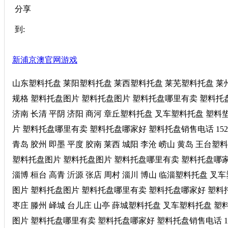
分享
到:
新浦京澳官网游戏
山东塑料托盘 莱阳塑料托盘 莱西塑料托盘 莱芜塑料托盘 莱
规格 塑料托盘图片 塑料托盘图片 塑料托盘哪里有卖 塑料托盘哪
济南 长清 平阴 济阳 商河 章丘塑料托盘 叉车塑料托盘 塑
片 塑料托盘哪里有卖 塑料托盘哪家好 塑料托盘销售电话 1526
青岛 胶州 即墨 平度 胶南 莱西 城阳 李沧 崂山 黄岛 王
塑料托盘图片 塑料托盘图片 塑料托盘哪里有卖 塑料托盘哪家好 
淄博 桓台 高青 沂源 张店 周村 淄川 博山 临淄塑料托盘 
图片 塑料托盘图片 塑料托盘哪里有卖 塑料托盘哪家好 塑料托盘销
枣庄 滕州 峄城 台儿庄 山亭 薛城塑料托盘 叉车塑料托盘 
图片 塑料托盘哪里有卖 塑料托盘哪家好 塑料托盘销售电话 152