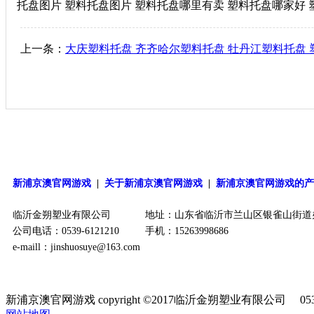
托盘图片 塑料托盘图片 塑料托盘哪里有卖 塑料托盘哪家好 塑料
上一条：
大庆塑料托盘 齐齐哈尔塑料托盘 牡丹江塑料托盘
新浦京澳官网游戏
|
关于新浦京澳官网游戏
|
新浦京澳官网游戏的
临沂金朔塑业有限公司
地址：山东省临沂市兰山区银雀山街道
公司电话：0539-6121210
手机：15263998686
e-maill：
jinshuosuye@163.com
新浦京澳官网游戏 copyright ©2017临沂金朔塑业有限公司
05