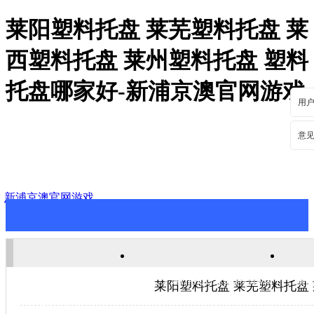
莱阳塑料托盘 莱芜塑料托盘 莱
西塑料托盘 莱州塑料托盘 塑料
托盘哪家好-新浦京澳官网游戏
用
意
新浦京澳官网游戏
新浦京澳官网游戏
关于新浦京澳官网游戏
新
莱阳塑料托盘 莱芜塑料托盘
联系新浦京澳官网游戏