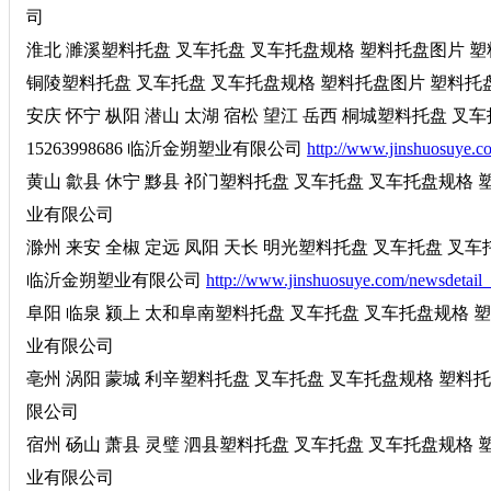
司
淮北 濉溪塑料托盘 叉车托盘 叉车托盘规格 塑料托盘图片 塑料
铜陵塑料托盘 叉车托盘 叉车托盘规格 塑料托盘图片 塑料托盘哪
安庆 怀宁 枞阳 潜山 太湖 宿松 望江 岳西 桐城塑料托盘
15263998686 临沂金朔塑业有限公司
http://www.jinshuosuye.c
黄山 歙县 休宁 黟县 祁门塑料托盘 叉车托盘 叉车托盘规格 塑
业有限公司
滁州 来安 全椒 定远 凤阳 天长 明光塑料托盘 叉车托盘 叉车
临沂金朔塑业有限公司
http://www.jinshuosuye.com/newsdetail
阜阳 临泉 颍上 太和阜南塑料托盘 叉车托盘 叉车托盘规格 塑料
业有限公司
亳州 涡阳 蒙城 利辛塑料托盘 叉车托盘 叉车托盘规格 塑料托盘
限公司
宿州 砀山 萧县 灵璧 泗县塑料托盘 叉车托盘 叉车托盘规格 塑
业有限公司