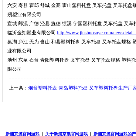
六安 寿县 霍邱 舒城 金寨 霍山塑料托盘 叉车托盘 叉车托盘规
朔塑业有限公司
宣城 郎溪 广德 泾县 旌德 绩溪 宁国塑料托盘 叉车托盘 叉车
临沂金朔塑业有限公司
http://www.jinshuosuye.com/newsdetail
巢湖 庐江 无为 含山 和县塑料托盘 叉车托盘 叉车托盘规格 塑
业有限公司
池州 东至 石台 青阳塑料托盘 叉车托盘 叉车托盘规格 塑料托盘
限公司
上一条：
烟台塑料托盘 青岛塑料托盘 叉车塑料托盘生产厂
新浦京澳官网游戏
|
关于新浦京澳官网游戏
|
新浦京澳官网游戏的