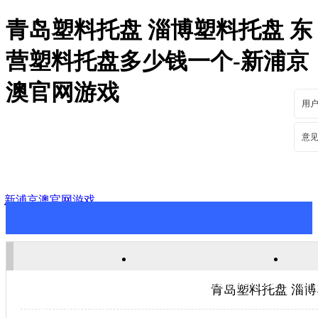
青岛塑料托盘 淄博塑料托盘 东
营塑料托盘多少钱一个-新浦京
澳官网游戏
用
意
新浦京澳官网游戏
新浦京澳官网游戏
关于新浦京澳官网游戏
新
青岛塑料托盘 淄
联系新浦京澳官网游戏