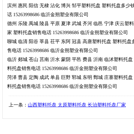
滨州 惠民 阳信 无棣 沾化 博兴 邹平塑料托盘 塑料托盘多
话 15263998686 临沂金朔塑业有限公司
德州 乐陵 禹城 陵县 平原 夏津 武城 齐河 临邑 宁津 庆
家 塑料托盘销售电话 15263998686 临沂金朔塑业有限公司
聊城 临清 阳谷 莘县 茌平 东阿 冠县 高唐塑料托盘 塑料
售电话 15263998686 临沂金朔塑业有限公司
临沂 郯城 苍山 莒南 沂水 蒙阴 平邑 费县 沂南 临沭塑料
料托盘销售电话 15263998686 临沂金朔塑业有限公司
菏泽 曹县 定陶 成武 单县 巨野 郓城 东明 鄄城 庄寨塑料
料托盘销售电话 15263998686 临沂金朔塑业有限公司
上一条：
山西塑料托盘 太原塑料托盘 长治塑料托盘厂家