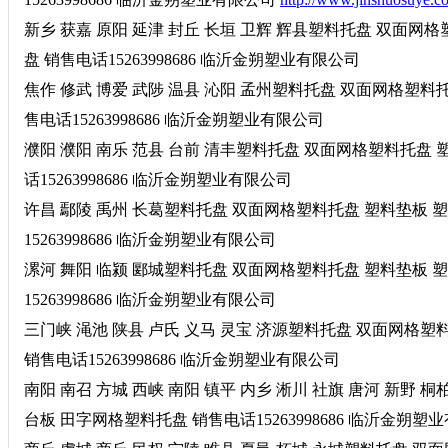
新乡 获嘉 原阳 延津 封丘 长垣 卫辉 辉县塑料托盘 双面网
盘 销售电话15263998686 临沂金朔塑业有限公司
焦作 修武 博爱 武陟 温县 沁阳 孟州塑料托盘 双面网格塑料
售电话15263998686 临沂金朔塑业有限公司
濮阳 濮阳 南乐 范县 台前 清丰塑料托盘 双面网格塑料托盘
话15263998686 临沂金朔塑业有限公司
许昌 鄢陵 禹州 长葛塑料托盘 双面网格塑料托盘 塑料垫板 
15263998686 临沂金朔塑业有限公司
漯河 舞阳 临颍 郾城塑料托盘 双面网格塑料托盘 塑料垫板 
15263998686 临沂金朔塑业有限公司
三门峡 渑池 陕县 卢氏 义马 灵宝 济源塑料托盘 双面网格
销售电话15263998686 临沂金朔塑业有限公司
南阳 南召 方城 西峡 南阳 镇平 内乡 淅川 社旗 唐河 新野
台板 田字网格塑料托盘 销售电话15263998686 临沂金朔塑