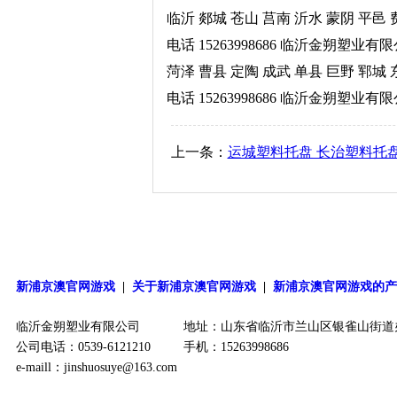
临沂 郯城 苍山 莒南 沂水 蒙阴 平
电话 15263998686 临沂金朔塑业有限公司 http
菏泽 曹县 定陶 成武 单县 巨野 郓
电话 15263998686 临沂金朔塑业有
上一条：
运城塑料托盘 长治塑料托
新浦京澳官网游戏
|
关于新浦京澳官网游戏
|
新浦京澳官网游戏的
临沂金朔塑业有限公司
地址：山东省临沂市兰山区银雀山街道
公司电话：0539-6121210
手机：15263998686
e-maill：
jinshuosuye@163.com