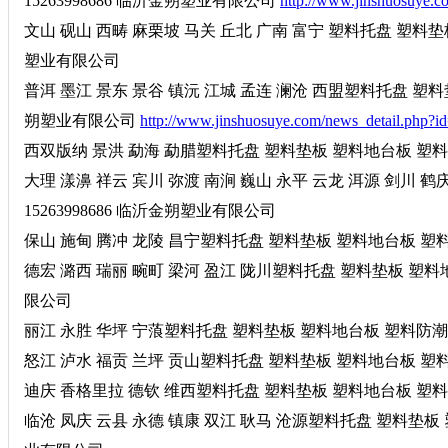
15263998686 临沂金朔塑业有限公司
http://www.jinshuosuye.c
文山 砚山 西畴 麻栗坡 马关 丘北 广南 富宁 塑料托盘 塑料垫板
塑业有限公司
普洱 墨江 景东 景谷 镇沅 江城 孟连 澜沧 西盟塑料托盘 塑料垫
朔塑业有限公司
http://www.jinshuosuye.com/news_detail.php?i
西双版纳 景洪 勐海 勐腊塑料托盘 塑料垫板 塑料地台板 塑料防
大理 漾濞 祥云 宾川 弥渡 南涧 巍山 永平 云龙 洱源 剑川
15263998686 临沂金朔塑业有限公司
保山 施甸 腾冲 龙陵 昌宁塑料托盘 塑料垫板 塑料地台板 塑料防
德宏 潞西 瑞丽 畹町 梁河 盈江 陇川塑料托盘 塑料垫板 塑料地
限公司
丽江 永胜 华坪 宁蒗塑料托盘 塑料垫板 塑料地台板 塑料防潮板
怒江 泸水 福贡 兰坪 贡山塑料托盘 塑料垫板 塑料地台板 塑料防
迪庆 香格里拉 德钦 维西塑料托盘 塑料垫板 塑料地台板 塑料防
临沧 凤庆 云县 永德 镇康 双江 耿马 沧源塑料托盘 塑料垫板 