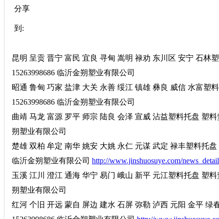
分享
到:
昆明 呈贡 晋宁 富民 宜良 寻甸 嵩明 禄劝 东川区 安宁 石
15263998686 临沂金朔塑业有限公司
昭通 鲁甸 巧家 盐津 大关 永善 绥江 镇雄 彝良 威信 水富
15263998686 临沂金朔塑业有限公司
曲靖 马龙 富源 罗平 师宗 陆良 会泽 宣威 沾益塑料托盘 塑料垫
朔塑业有限公司
楚雄 双柏 牟定 南华 姚安 大姚 永仁 元谋 武定 禄丰塑料托盘 
临沂金朔塑业有限公司
http://www.jinshuosuye.com/news_detai
玉溪 江川 澄江 通海 华宁 易门 峨山 新平 元江塑料托盘 塑料垫
朔塑业有限公司
红河 个旧 开远 蒙自 屏边 建水 石屏 弥勒 泸西 元阳 金平