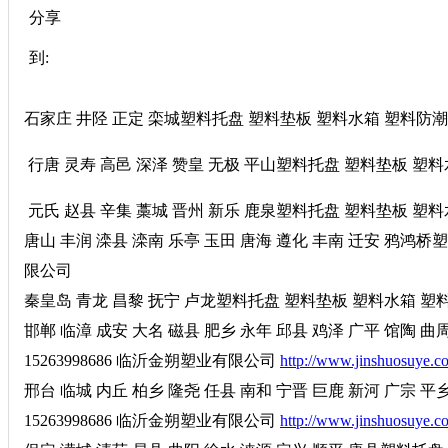
分享
到:
石家庄 井陉 正定 栾城塑料托盘 塑料垫板 塑料水箱 塑料防潮板 
行唐 灵寿 高邑 深泽 赞皇 无极 平山塑料托盘 塑料垫板 塑料水
元氏 赵县 辛集 藁城 晋州 新乐 鹿泉塑料托盘 塑料垫板 塑料水
唐山 丰润 滦县 滦南 乐亭 玉田 唐海 遵化 丰南 迁安 鸦鸿桥塑
限公司
秦皇岛 青龙 昌黎 抚宁 卢龙塑料托盘 塑料垫板 塑料水箱 塑料防
邯郸 临漳 成安 大名 磁县 肥乡 永年 邱县 鸡泽 广平 馆陶
15263998686 临沂金朔塑业有限公司
http://www.jinshuosuye.c
邢台 临城 内丘 柏乡 隆尧 任县 南和 宁晋 巨鹿 新河 广宗 
15263998686 临沂金朔塑业有限公司
http://www.jinshuosuye.c