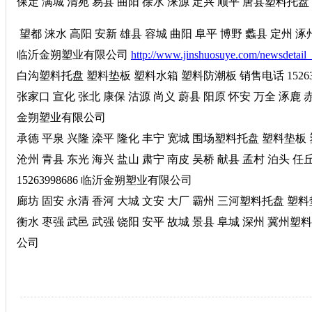
保定 满城 清苑 易县 曲阳 徐水 涞源 定兴 顺平 唐县塑料托盘
望都 涞水 高阳 安新 雄县 容城 曲阳 阜平 博野 蠡县 定州 涿
临沂金朔塑业有限公司
http://www.jinshuosuye.com/newsdetail
白沟塑料托盘 塑料垫板 塑料水箱 塑料防潮板 销售电话 15263
张家口 宣化 张北 康保 沽源 尚义 蔚县 阳原 怀安 万全 涿鹿 
金朔塑业有限公司
承德 平泉 兴隆 滦平 隆化 丰宁 宽城 围场塑料托盘 塑料垫板 
沧州 青县 东光 海兴 盐山 肃宁 南皮 吴桥 献县 孟村 泊头
15263998686 临沂金朔塑业有限公司
廊坊 固安 永清 香河 大城 文安 大厂 霸州 三河塑料托盘 塑料
衡水 枣强 武邑 武强 饶阳 安平 故城 景县 阜城 深州 冀州塑料
公司