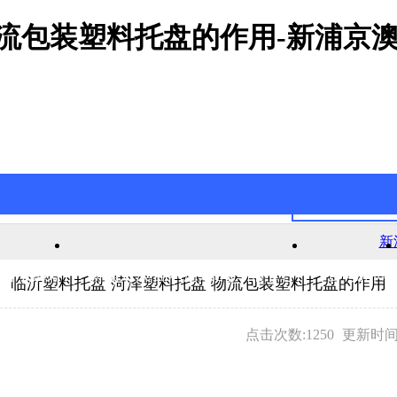
物流包装塑料托盘的作用-新浦京
新
官网游戏
新浦京澳官网游戏的产品中心
公司新闻
临沂塑料托盘 菏泽塑料托盘 物流包装塑料托盘的作用
点击次数:1250
更新时间:2