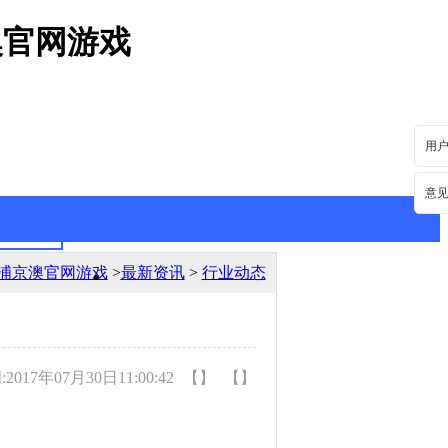
澳官网游戏
用
意
浦京澳官网游戏
>
最新资讯
>
行业动态
最新资讯
行业动态
017年07月30日11:00:42
【】
【】