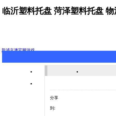
临沂塑料托盘 菏泽塑料托盘 
新浦京澳官网游戏
新浦京澳官网游戏
关于新浦京澳
联系新浦京澳官网游戏
分享
到: