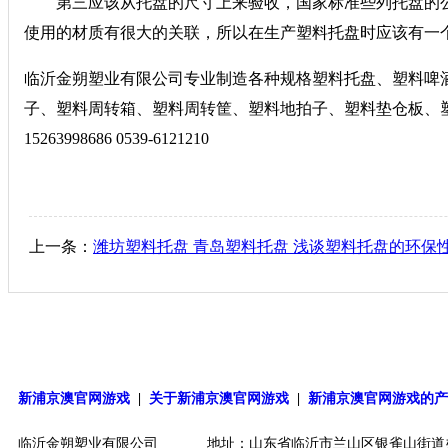
第三应该从托盘的尺寸上来验收，国家标准些列托盘的公差
使用的材质有很大的关联，所以在生产塑料托盘时应该有一个正
临沂金朔塑业有限公司专业制造各种规格塑料托盘、塑料啤
子、塑料周转箱、塑料周转筐、塑料地拍子、塑料垫仓板、
15263998686 0539-6121210
上一条：
潍坊塑料托盘 青岛塑料托盘 浅谈塑料托盘的环保
新浦京澳官网游戏
|
关于新浦京澳官网游戏
|
新浦京澳官网游戏的
临沂金朔塑业有限公司
地址：山东省临沂市兰山区银雀山街道