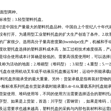
双面型两种。
.标准型；3.轻型塑料托盘。
塑型是中国生产量最大的塑料托盘品种。中国自上个世纪八十年代
没有打开。为通用型工业塑料托盘的扩大生产创造了条件。2.吹
厂家很少。选用高分子量高密度聚(hwmhdpe)生产，机械和
度吹塑托盘选择的塑料原料成本高，加工过程技术难度很高，产品
是综合使用成本计算确是较低的。需要高强度使用时，可以选择
称为活动的地面；2.堆砌型（堆码型）；3.轻型；4.重型；5.
托盘在使用机动叉车或手动液压托盘搬运车时，运动中所能承载的
塑料托盘所能承受的最大重量。另外：货架承载是指将装好货物
准系列托盘在货架承载时能承重0.4t~0.6t,重载系列托盘能承重0
货架使用、堆码使用等，不同的使用方法需要选择适合的塑料托
字型、如果是上货架，首选：川字型（置钢管），如果是堆码，
及运需要求也越来越高，塑料托盘的采购与内部包装材料和运需