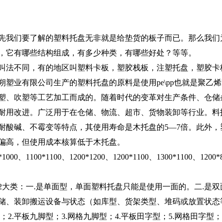
先我们要了解的塑料托盘无非就是给垫货的板子而已。那么我们
，它有哪些结构组成，有多少种类，有哪些好处？等等。
叫法不同，有的地区叫塑料卡板，塑胶栈板，注塑托盘，塑胶卡
塑业有限公司生产的塑料托盘的原料是使用pe\pp也就是聚乙烯h
塑、吹塑等工艺加工而成的。随着时代的变革对生产条件、仓储
耐用改进。广泛用于在仓储、物流、超市、货物装卸等行业。料
耐酸碱、不霉变等特点，其使用寿命是木托盘的5—7倍。此外，
偏高，但使用成本核算低于木托盘。
00*1100、1200*1200、1200*1100、1300*1100、1200*80
2大类：一.是单面型，单面塑料托盘只能是使用一面的。二.是
储、装卸搬运设备与状态（如库型、货架类型、堆码或放置状态
；2.平板九脚型；3.网格九脚型；4.平板田字型；5.网格田字型；