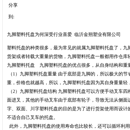
分享
到:
九脚塑料托盘为何深受行业喜爱 临沂金朔塑业有限公司
塑料托盘的种类很多，最为常见的就属九脚塑料托盘了，九
货架或者转载大重量的货物，九脚塑料托盘一般都用作仓库
九脚塑料托盘 九脚塑料托盘的优点很多，从自身结构和重
（1）九脚塑料托盘重量 由于底部是九脚的，所以极大的
重，价格也就越高，所以，九脚塑料托盘因为其自身重量轻
（2）九脚塑料托盘结构 九脚塑料托盘可以方便手动叉车
面进叉，其他的手动叉车由于底部有轮子，导致无法从侧面
字、双面、川字塑料托盘的目的是为了进行货架使用而设计
不适合自己叉车的托盘。
此外，九脚塑料托盘的使用寿命也比较长，还可以循环利用