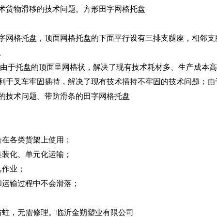
术货物滑移的技术问题。方形田字网格托盘
字网格托盘，顶面网格托盘的下面平行设有三排支腿座，相邻支
。
由于托盘的顶面呈网格状，解决了现有技术耗材多、生产成本高
利于叉车牢固插持，解决了现有技术插持不牢固的技术问题；由
的技术问题。带防滑条的田字网格托盘
合在各类货架上使用；
集装化、单元化运输；
具作业；
和运输过程中不会滑落；
防蛀，无需修理。临沂金朔塑业有限公司