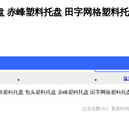
盘 赤峰塑料托盘 田字网格塑料
新
官网游戏
新浦京澳官网游戏的产品中心
公司新闻
特塑料托盘 包头塑料托盘 赤峰塑料托盘 田字网格塑料托
点击次数:911
更新时间:2