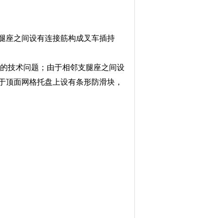
腿座之间设有连接筋构成叉车插持
的技术问题；由于相邻支腿座之间设
于顶面网格托盘上设有条形防滑块，