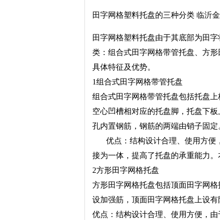
田字网格塑料托盘的三种分类 临沂
田字网格塑料托盘由于其底部为田字
类：组合式田字网格带管托盘、方形
具体特征及优势。
1组合式田字网格带管托盘
组合式田字网格带管托盘包括托盘上
空心凹槽相对应的托盘脚，托盘下板
孔内置钢筋，钢筋的两端由销子固定
优点：结构设计合理、使用方便，
接为一体，提高了托盘的承重能力。
2方形田字网格托盘
方形田字网格托盘包括顶面田字网格
设加强筋，顶面田字网格托盘上设有
优点：结构设计合理、使用方便，由