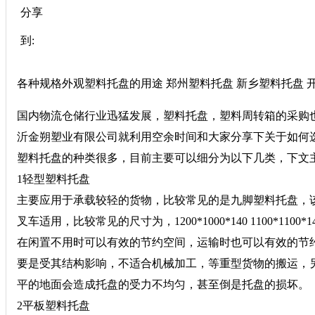
分享
到:
各种规格外观塑料托盘的用途 郑州塑料托盘 新乡塑料托盘 
国内物流仓储行业迅猛发展，塑料托盘，塑料周转箱的采购
沂金朔塑业有限公司就利用空余时间和大家分享下关于如何
塑料托盘的种类很多，目前主要可以细分为以下几类，下文
1轻型塑料托盘
主要应用于承载较轻的货物，比较常见的是九脚塑料托盘，
叉车适用，比较常见的尺寸为，1200*1000*140 1100*1100*
在闲置不用时可以有效的节约空间，运输时也可以有效的节
要是受其结构影响，不适合机械加工，等重型货物的搬运，
平的地面会造成托盘的受力不均匀，甚至倒是托盘的损坏。
2平板塑料托盘