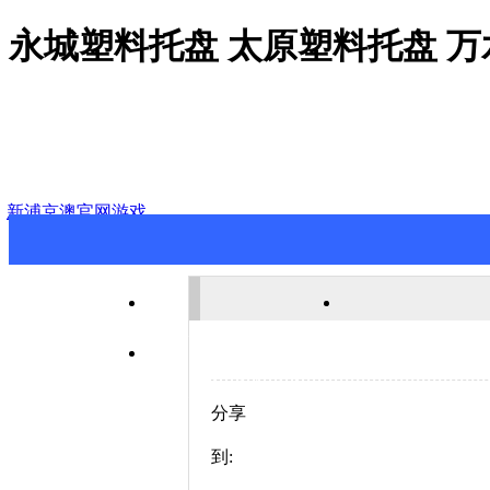
永城塑料托盘 太原塑料托盘 
新浦京澳官网游戏
新浦京澳官网游戏
关于新浦京澳
联系新浦京澳官网游戏
分享
到: