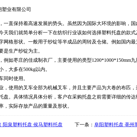
朔塑业有限公司
，一直保持着高速发展的势头。虽然因为国际大环境的影响，国
今天我们就简单分析一下在纺织行业该如何选择塑料托盘的款式
50mm川字网格形状。一般用于纱锭等半成品的周转及仓储。例如国
要是生产纱锭为主。
如枣庄的佳成制衣厂，主要使用的类型1200*1000*150m
，大多在500kg以内。
车同时使用。
业，使用的叉车全部为机械叉车，并且主要产品为大卷的布匹，
m川字塑料托盘。具体情况具体分析，客户在采购托盘之前需要详细的
率，实际存放产品的重量及形状。
 阳泉塑料托盘 侯马塑料托盘
下一条：
阜阳塑料托盘 亳州