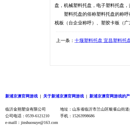
盘，机械塑料托盘，电子塑料托盘，
塑料托盘的俗称塑料托盘的称呼很
栈板（台企业称呼）、塑胶卡板（广
上一条：
十堰塑料托盘 宜昌塑料托
新浦京澳官网游戏
|
关于新浦京澳官网游戏
|
新浦京澳官网游戏的
临沂金朔塑业有限公司
地址：山东省临沂市兰山区银雀山街道
公司电话：0539-6121210
手机：15263998686
e-maill：
jinshuosuye@163.com