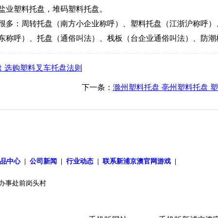
盐业塑料托盘，堆码塑料托盘。
多：周转托盘（南方小企业称呼）、塑料托盘（江浙沪称呼）
东称呼）、托盘（通俗叫法）、栈板（台企业通俗叫法）、防潮板
盘 选购塑料叉车托盘法则
下一条：
滁州塑料托盘 亳州塑料托盘 
产品中心
|
公司新闻
|
行业动态
|
联系新浦京澳官网游戏
|
办事处前岗头村