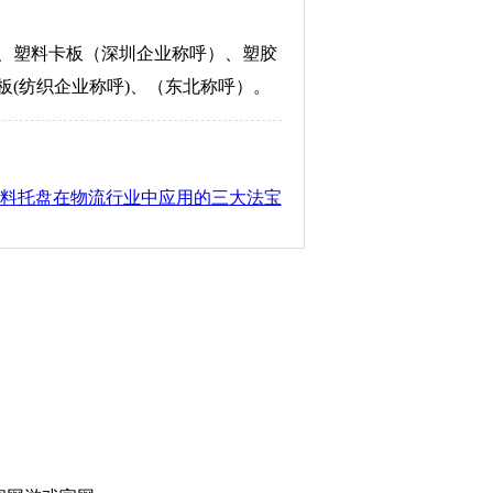
、塑料卡板（深圳企业称呼）、塑胶
(纺织企业称呼)、（东北称呼）。
塑料托盘在物流行业中应用的三大法宝