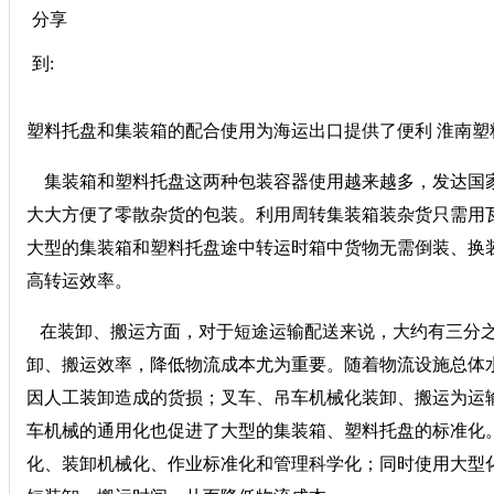
分享
到:
塑料托盘和集装箱的配合使用为海运出口提供了便利 淮南塑料
集装箱和塑料托盘这两种包装容器使用越来越多，发达国家
大大方便了零散杂货的包装。利用周转集装箱装杂货只需用
大型的集装箱和塑料托盘途中转运时箱中货物无需倒装、换
高转运效率。
在装卸、搬运方面，对于短途运输配送来说，大约有三分之
卸、搬运效率，降低物流成本尤为重要。随着物流设施总体
因人工装卸造成的货损；叉车、吊车机械化装卸、搬运为运
车机械的通用化也促进了大型的集装箱、塑料托盘的标准化
化、装卸机械化、作业标准化和管理科学化；同时使用大型