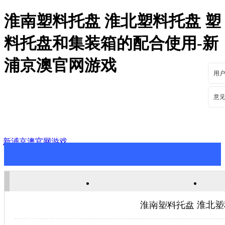
淮南塑料托盘 淮北塑料托盘 塑
料托盘和集装箱的配合使用-新
浦京澳官网游戏
用
意
新浦京澳官网游戏
新浦京澳官网游戏
关于新浦京澳官网游戏
新
淮南塑料托盘 淮北
联系新浦京澳官网游戏