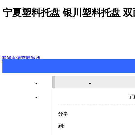
宁夏塑料托盘 银川塑料托盘 
新浦京澳官网游戏
新浦京澳官网游戏
关于新浦京澳
宁
联系新浦京澳官网游戏
分享
到: