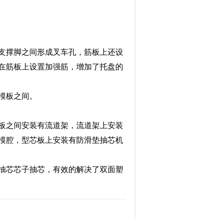
支撑脚之间形成叉车孔，筋板上还设
在筋板上设置加强筋，增加了托盘的
模板之间。
板之间安装有流道架，流道架上安装
模腔，型芯板上安装有防滑垫抽芯机
抽芯芯子抽芯，有效的解决了双面塑